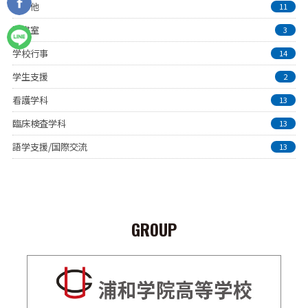
その他
11
図書室
3
学校行事
14
学生支援
2
看護学科
13
臨床検査学科
13
語学支援/国際交流
13
GROUP