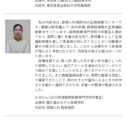
出身校：埼玉県 川越市立川越高等学校
内定先：東京慈恵会医科大学附属病院
私の内定先は、産婦人科病院内の生殖医療センターで
す。職種は胚培養士で、体外受精、顕微授精等の生殖補助
医療を行っています。国際医療専門学校の卒業生も務め
ており、実際に働く先輩の姿を見て、胚培養士として生殖
補助医療を通して患者様の役に立てることがこの職業の
最大の魅力だと感じました。これから治療を行う患者様
が増えると予想されており、将来性の高さも魅力の一つだ
と思います。
就職支援では、良い所、直した方が良い所を面としっか
り説明してもらい、自己アピールを過去のエピソードとど
う絡めて文章にしていくかなど、多くのアドバイスをいた
だきました。また模擬面接指導では、実際の面接を想定し
て練習できたことで、声の大きさや室内へ入るときの所作
などを細かく確認できたため、本番への緊張が軽減されま
した。
H・Mさん（2023年度国際医療専門学校卒業生）
出身校：屋久島おおぞら高等学校
内定先：産婦人科 菅原病院