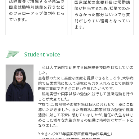
技師会等で活躍する卒業生の
国家試験の主要科目は常勤講
国家試験特別講義を行うなど
師が担当するため、授業でわか
のフォローアップ体制をとっ
らなかった部分はいつでも質
ています。
問がしやすい環境となってい
ます。
Student voice
私は大学病院で勤務する臨床検査技師を目指していま
した。
患者様のために高度な医療を提供できるところや、大学病
院で日常業務に加えて研究にも力を入れることで病院や
医療に貢献できる点に魅力を感じたからです。
臨地実習や国家試験の勉強と並行して就職活動を行う
ことが大変でした。
学校では、履歴書や面接対策は個人に合わせて丁寧にご指
導いただきました。また当時私は国家試験の勉強や就職
活動に対して不安に感じていましたが、担任の先生をはじ
めとした様々な先生方からの応援は精神的なサポートと
なりました。
Y・Kさん（2023年度国際医療専門学校卒業生）