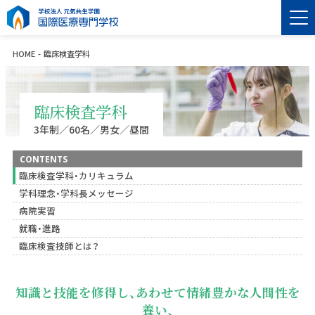
HOME
臨床検査学科
臨床検査学科
3年制／60名／男女／昼間
CONTENTS
臨床検査学科・カリキュラム
学科理念・学科長メッセージ
病院実習
就職・進路
臨床検査技師とは？
知識と技能を修得し、あわせて情緒豊かな人間性を
養い、