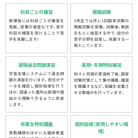
科目ごとの補習
模擬試験
放課後には科目ごとの補習を
3年生では月に1回国家試験の
実施。授業の復習もでき、苦手
模擬試験を受験。試験後、解説
科目の補習を受けることで苦
をもとに復習する中で、自分の
手を克服します！
苦手分野を自覚し、克服する一
助としています。
遠隔過去問題演習
夏期・冬期特別補習
学習支援システムにて過去問
約４ヶ月間の実習終了後、国家
題の演習を行います。担任がデ
試験対策として集中講義、補習
ータを確認し個別指導を行う
を開講するなど、知識を定着さ
ほか、間違った箇所は原理や理
せる取組みを行っています。
由から理解できるように見直
します。
卒業生特別講義
個別指導（質問しやすい環
境）
常勤講師のほかにも臨床検査