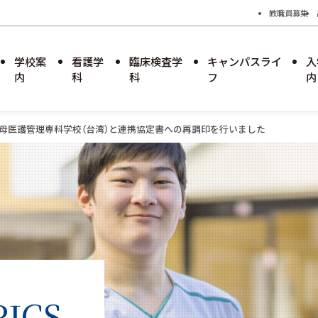
教職員募集
学校案
看護学
臨床検査学
キャンパスライ
入
内
科
科
フ
内
母医護管理専科学校（台湾）と連携協定書への再調印を行いました
学園のあゆみ
学科長メッセージ
学科長メッセージ
キャンパスカレンダー
臨床検査学科募集要項
学校見学
学校評価
就職・進路
就職・進路
過去の試験問題
りゅうがくせいぼしゅうようこう
学則および教育課程
特設サイト
特設サイト
留学生募集要項
障害のある学生支援に関するガイド
ICS
ライン