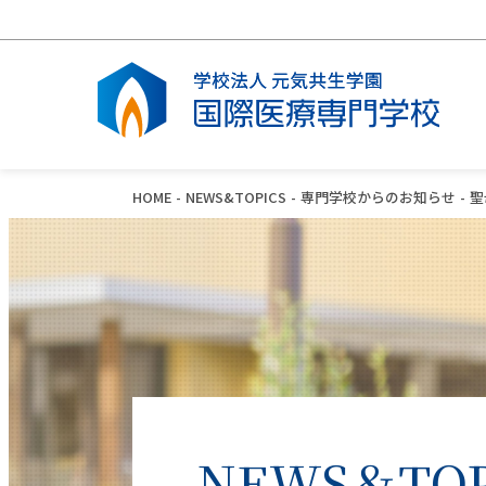
HOME
NEWS&TOPICS
専門学校からのお知らせ
聖
学校案内
看護学科
臨床検査学科
キャンパスライフ
入学案内
オープンキャンパス
建学の精神・学校長あいさつ
看護学科・カリキュラム
臨床検査学科・カリキュラム
施設設備
看護学科募集要項
オープンキャンパス・学科・入試説明
会
アクセス・学校所在地
病院実習
病院実習
学生寮
出願書類ダウンロード
SNSのご案内
財務状況
看護師とは？
臨床検査技師とは？
WEB出願の流れ
ハラスメント防止ガイドライン
NEWS＆TOP