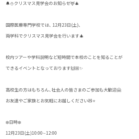
🔔⛄
クリスマス見学会のお知らせ
🦌🎄
国際医療専門学校では、
12
月
23
日(土)、
両学科でクリスマス見学会を行います
🎄
校内ツアーや学科説明など短時間で本校のことを知ることが
できるイベントとなっております
🙌🏼✨
高校生の方はもちろん、社会人の皆さまのご参加も大歓迎
🤗
お友達やご家族とお気軽にお越しください
🧸⭐️
❄️
日時
❄️
12
月
23
日
(土
)10:00∼12:00