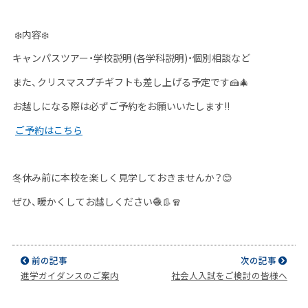
❄️
内容
❄️
キャンパスツアー・学校説明
(
各学科説明
)
・個別相談など
また、クリスマスプチギフトも差し上げる予定です
🍰🎄
お越しになる際は必ずご予約をお願いいたします
‼️
ご予約はこちら
冬休み前に本校を楽しく見学しておきませんか？
😊
ぜひ、暖かくしてお越しください
🧶👢🧣
前の記事
次の記事
進学ガイダンスのご案内
社会人入試をご検討の皆様へ