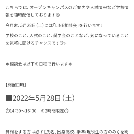
こちらでは、オープンキャンパスのご案内や入試情報など学校情
報を随時配信しております😊
今月末、
5
月
28
日（土）には「
LINE
相談会」を行います！
学校のこと、入試のこと、奨学金のことなど、気になっていること
を気軽に聞けるチャンスです👂✨
🍀相談会は以下の日程で行います🍀
【開催日時】
■2022年5月28日（土）
⏱
14
：
30
～
16
：
30
の
2
時間限定⏱
質問をする方は必ず【氏名、出身高校、学年
(
現役生の方のみ
)
】を明