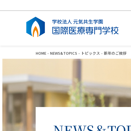
HOME
NEWS&TOPICS
トピックス
新年のご挨拶
学校案内
看護学科
臨床検査学科
キャンパスライフ
入学案内
オープンキャンパス
建学の精神・学校長あいさつ
看護学科・カリキュラム
臨床検査学科・カリキュラム
施設設備
看護学科募集要項
オープンキャンパス・学科・入試説明
会
アクセス・学校所在地
病院実習
病院実習
学生寮
出願書類ダウンロード
SNSのご案内
財務状況
看護師とは？
臨床検査技師とは？
WEB出願の流れ
ハラスメント防止ガイドライン
NEWS＆TOP