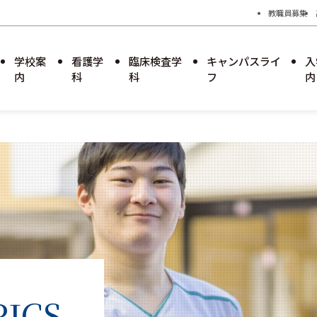
教職員募集
学校案
看護学
臨床検査学
キャンパスライ
入
内
科
科
フ
内
学園のあゆみ
学科長メッセージ
学科長メッセージ
キャンパスカレンダー
臨床検査学科募集要項
学校見学
学校評価
就職・進路
就職・進路
過去の試験問題
りゅうがくせいぼしゅうようこう
学則および教育課程
特設サイト
特設サイト
留学生募集要項
障害のある学生支援に関するガイド
ICS
ライン