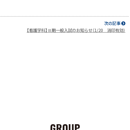
次の記事
【看護学科】Ⅲ期一般入試のお知らせ（1/20 消印有効）
GROUP