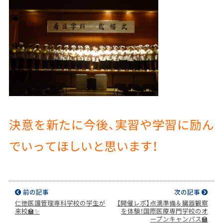
決意を新たに今後、実習や学習に励ん
でいってほしいと思います！
前の記事
次の記事
仁徳医護管理専科学校の学生が
【開催レポ】点滴準備＆臓器観察
来校🏫✨
を体験！国際医療専門学校のオ
ープンキャンパス🏫