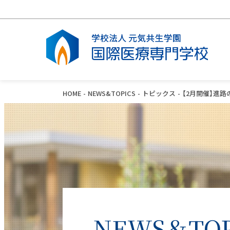
HOME
NEWS&TOPICS
トピックス
【2月開催】進
学校案内
看護学科
臨床検査学科
キャンパスライフ
入学案内
オープンキャンパス
建学の精神・学校長あいさつ
看護学科・カリキュラム
臨床検査学科・カリキュラム
施設設備
看護学科募集要項
オープンキャンパス・学科・入試説明
会
アクセス・学校所在地
病院実習
病院実習
学生寮
出願書類ダウンロード
SNSのご案内
財務状況
看護師とは？
臨床検査技師とは？
WEB出願の流れ
ハラスメント防止ガイドライン
NEWS＆TOP