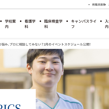
教職員募集
学校案
看護学
臨床検査学
キャンパスライ
入
内
科
科
フ
内
路の悩み、プロに相談してみない？2月のイベントスケジュール公開！
学園のあゆみ
学科長メッセージ
学科長メッセージ
キャンパスカレンダー
臨床検査学科募集要項
学校見学
学校評価
就職・進路
就職・進路
過去の試験問題
りゅうがくせいぼしゅうようこう
学則および教育課程
特設サイト
特設サイト
留学生募集要項
障害のある学生支援に関するガイド
ICS
ライン